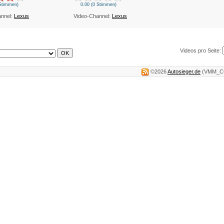
 Stimmen)
0.00 (0 Stimmen)
annel:
Lexus
Video-Channel:
Lexus
Videos pro Seite:
©2026
Autosieger.de
(VMM_C