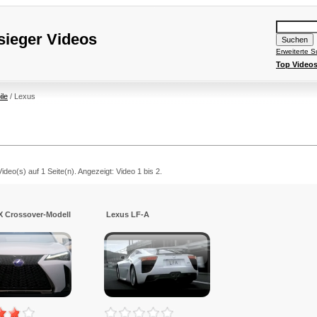
ieger Videos
Erweiterte 
Top Video
ile
/ Lexus
deo(s) auf 1 Seite(n). Angezeigt: Video 1 bis 2.
X Crossover-Modell
Lexus LF-A