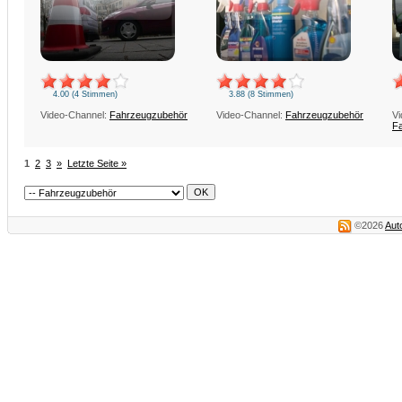
4.00 (4 Stimmen)
3.88 (8 Stimmen)
Video-Channel:
Fahrzeugzubehör
Video-Channel:
Fahrzeugzubehör
Vi
F
1
2
3
»
Letzte Seite »
©2026
Aut