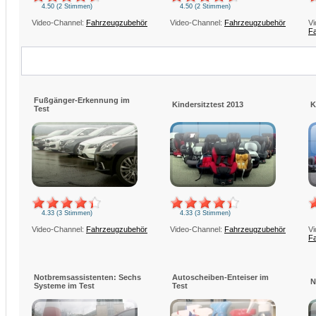
4.50 (2 Stimmen)
4.50 (2 Stimmen)
Video-Channel:
Fahrzeugzubehör
Video-Channel:
Fahrzeugzubehör
Vi
F
Fußgänger-Erkennung im
Kindersitztest 2013
K
Test
4.33 (3 Stimmen)
4.33 (3 Stimmen)
Video-Channel:
Fahrzeugzubehör
Video-Channel:
Fahrzeugzubehör
Vi
F
Notbremsassistenten: Sechs
Autoscheiben-Enteiser im
N
Systeme im Test
Test