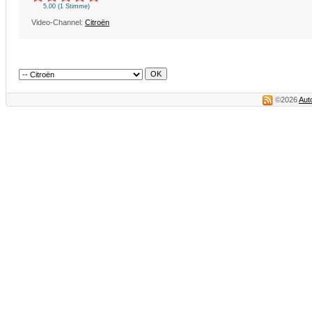
5.00 (1 Stimme)
Video-Channel:
Citroën
©2026
Aut