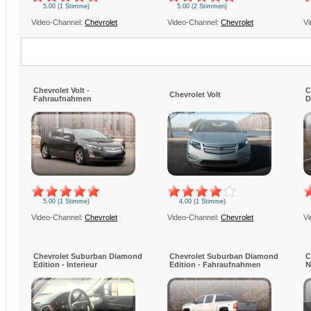
5.00 (1 Stimme)
5.00 (2 Stimmen)
Video-Channel:
Chevrolet
Video-Channel:
Chevrolet
Vi
Chevrolet Volt -
C
Chevrolet Volt
Fahraufnahmen
D
5.00 (1 Stimme)
4.00 (1 Stimme)
Video-Channel:
Chevrolet
Video-Channel:
Chevrolet
Vi
Chevrolet Suburban Diamond
Chevrolet Suburban Diamond
C
Edition - Interieur
Edition - Fahraufnahmen
N