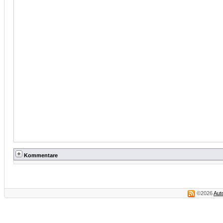
Kommentare
©2026
Aut