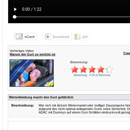
Vorheriges Video:
Cra
Warum der Gurt so wichtig ist
Bewertung:
Bewertung: 4.25 (4 Stimmen)
Winterkleidung macht den Gurt gefährlich
Beschreibung:
Wer sich mit dickem Wintermantel oder molliger Daunenjacke hint
aufgrund des nicht optimal anliegenden Gurts seine Sicherheit. 
ADAC mit Dummys auf einem Gurt-Schlitten eindrucksvoll gezeig