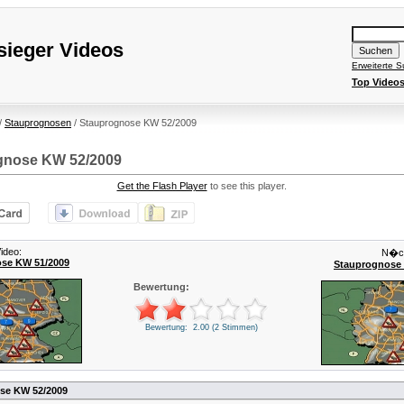
ieger Videos
Erweiterte 
Top Video
/
Stauprognosen
/ Stauprognose KW 52/2009
gnose KW 52/2009
Get the Flash Player
to see this player.
ideo:
N�ch
se KW 51/2009
Stauprognose
Bewertung:
Bewertung: 2.00 (2 Stimmen)
se KW 52/2009