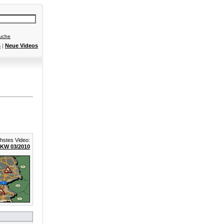
Suche
s
|
Neue Videos
stes Video:
 KW 03/2010