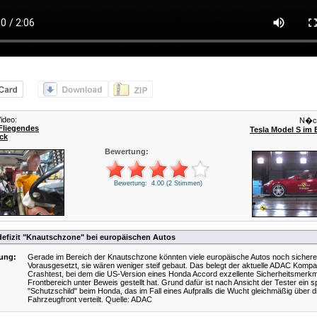
ideo:
N�ch
Fliegendes
Tesla Model S im
ck
Bewertung:
Bewertung: 4.00 (2 Stimmen)
defizit "Knautschzone" bei europäischen Autos
ung:
Gerade im Bereich der Knautschzone könnten viele europäische Autos noch sicherer
Vorausgesetzt, sie wären weniger steif gebaut. Das belegt der aktuelle ADAC Kompati
Crashtest, bei dem die US-Version eines Honda Accord exzellente Sicherheitsmerkm
Frontbereich unter Beweis gestellt hat. Grund dafür ist nach Ansicht der Tester ein s
"Schutzschild" beim Honda, das im Fall eines Aufpralls die Wucht gleichmäßig über d
Fahrzeugfront verteilt. Quelle: ADAC