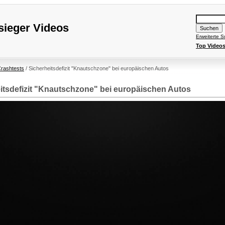
ieger Videos
Erweiterte 
Top Video
rashtests
/ Sicherheitsdefizit "Knautschzone" bei europäischen Autos
itsdefizit "Knautschzone" bei europäischen Autos