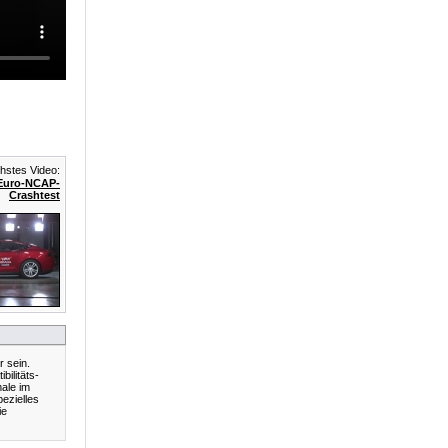
stes Video:
 Euro-NCAP-
Crashtest
 sein.
bilitäts-
ale im
pezielles
ie