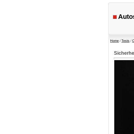
Autos
Home
/
Tests
/
C
Sicherhe