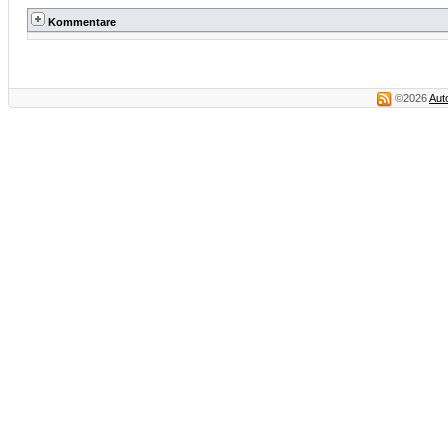
Kommentare
©2026
Aut