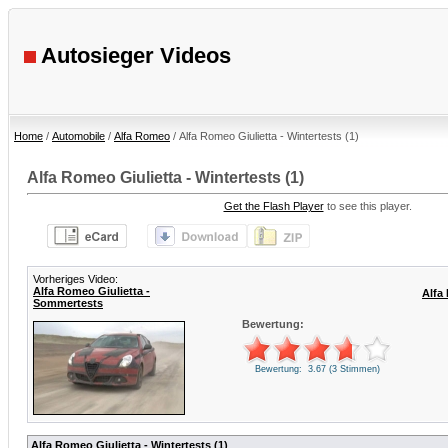
Autosieger Videos
Home
/
Automobile
/
Alfa Romeo
/ Alfa Romeo Giulietta - Wintertests (1)
Alfa Romeo Giulietta - Wintertests (1)
Get the Flash Player
to see this player.
Vorheriges Video:
Alfa Romeo Giulietta -
Alfa
Sommertests
Bewertung:
Bewertung: 3.67 (3 Stimmen)
Alfa Romeo Giulietta - Wintertests (1)