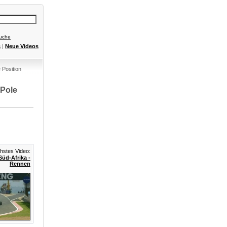
Suche
s
|
Neue Videos
 Position
 Pole
stes Video:
üd-Afrika -
Rennen