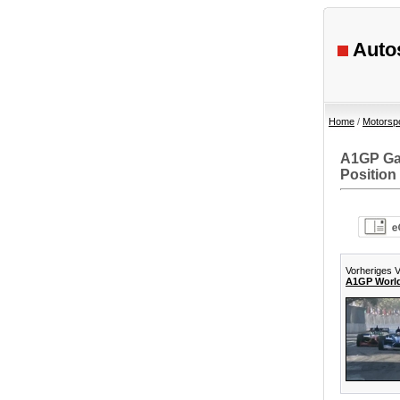
Autos
Home
/
Motorsp
A1GP Gau
Position
Vorheriges V
A1GP World