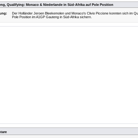
g, Qualifying: Monaco & Niederlande in Süd-Afrika auf Pole Position
ung:
Der Holländer Jeroen Bleekemolen und Monaco's Clivio Piccione konnten sich im Qua
Pole Position im A1GP Gauteng in Süd-Afrika sichern.
tare