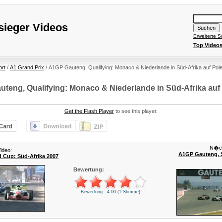
ieger Videos
Erweiterte 
Top Video
ort
/
A1 Grand Prix
/ A1GP Gauteng, Qualifying: Monaco & Niederlande in Süd-Afrika auf Pole
teng, Qualifying: Monaco & Niederlande in Süd-Afrika auf
Get the Flash Player
to see this player.
N�ch
ideo:
A1GP Gauteng, S
 Cup: Süd-Afrika 2007
Bewertung:
Bewertung: 4.00 (1 Stimme)